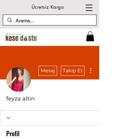
Ücretsiz Kargo
Diğer Eylemler
Mesaj
Takip Et
feyza altin
Profil