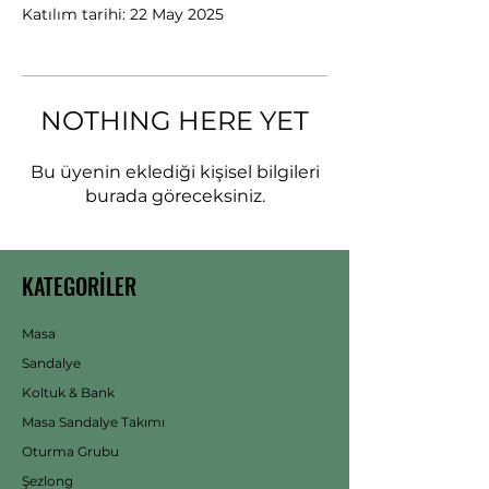
Katılım tarihi: 22 May 2025
NOTHING HERE YET
Bu üyenin eklediği kişisel bilgileri
burada göreceksiniz.
KATEGORİLER
Masa
Sandalye
Koltuk & Bank
Masa Sandalye Takımı
Oturma Grubu
Şezlong