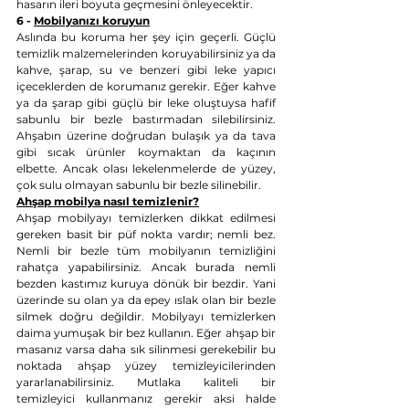
hasarın ileri boyuta geçmesini önleyecektir.
6 - 
Mobilyanızı koruyun
Aslında bu koruma her şey için geçerli. Güçlü 
temizlik malzemelerinden koruyabilirsiniz ya da 
kahve, şarap, su ve benzeri gibi leke yapıcı 
içeceklerden de korumanız gerekir. Eğer kahve 
ya da şarap gibi güçlü bir leke oluştuysa hafif 
sabunlu bir bezle bastırmadan silebilirsiniz. 
Ahşabın üzerine doğrudan bulaşık ya da tava 
gibi sıcak ürünler koymaktan da kaçının 
elbette. Ancak olası lekelenmelerde de yüzey, 
çok sulu olmayan sabunlu bir bezle silinebilir.
Ahşap mobilya nasıl temizlenir?
Ahşap mobilyayı temizlerken dikkat edilmesi 
gereken basit bir püf nokta vardır; nemli bez. 
Nemli bir bezle tüm mobilyanın temizliğini 
rahatça yapabilirsiniz. Ancak burada nemli 
bezden kastımız kuruya dönük bir bezdir. Yani 
üzerinde su olan ya da epey ıslak olan bir bezle 
silmek doğru değildir. Mobilyayı temizlerken 
daima yumuşak bir bez kullanın. Eğer ahşap bir 
masanız varsa daha sık silinmesi gerekebilir bu 
noktada ahşap yüzey temizleyicilerinden 
yararlanabilirsiniz. Mutlaka kaliteli bir 
temizleyici kullanmanız gerekir aksi halde 