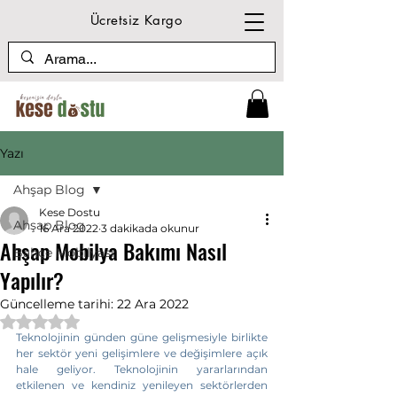
Ücretsiz Kargo
Yazı
Ahşap Blog
Kese Dostu
Ahşap Blog
16 Ara 2022
3 dakikada okunur
Ahşap Mobilya Bakımı Nasıl
Bahçe Mobilyası
Yapılır?
Güncelleme tarihi:
22 Ara 2022
5 üzerinden NaN yıldız
Teknolojinin günden güne gelişmesiyle birlikte 
her sektör yeni gelişimlere ve değişimlere açık 
hale geliyor. Teknolojinin yararlarından 
etkilenen ve kendiniz yenileyen sektörlerden 