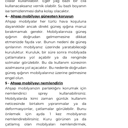
cilalar kullanılabilir. Eğer yağ bazlı bir cila 
kullanacaksanız vernik olabilir. Su bazlı boyanın 
ise temizlenmesi daha kolay olacaktır.
4 - 
Ahşap mobilyayı güneşten koruyun
Ahşap mobilyalar her türlü hava koşuluna 
dayanıklıdır ancak direkt güneş ışığına maruz 
bırakmamak gerekir. Mobilyalarınıza güneş 
ışığının doğrudan gelmemesine dikkat 
etmenizde fayda var. Bunun nedeni de güneş 
ışınlarının mobilyanız üzerinde yaratabileceği 
kuruluktur. Kuruluk, bir süre sonra mobilyada 
çatlamalara yol açabilir ya da renginde 
solmalar görülebilir. Bu da kullanım süresinin 
azalmasına yol açacaktır. Bu nedenle doğrudan 
güneş ışığının mobilyalarınız üzerine gelmesine 
engel olun.
5 - 
Ahşap mobilyayı nemlendirin
Ahşap mobilyanızın parlaklığını korumak için 
nemlendirici sprey kullanabilirsiniz. 
Mobilyalarda kimi zaman günlük kullanım 
neticesinde birtakım yıpranmalar ya da 
deformasyonlar, çatlamalar görülebilir. Bunu 
önlemek için ayda 1 kez mobilyanızı 
nemlendirebilirsiniz. Kuru görünen ya da 
çatlamış olan mobilyaları nemlendirmek, 