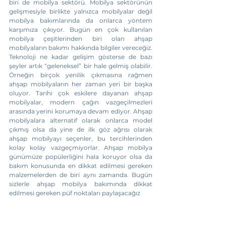
biri de mobilya sektörü. Mobilya sektörünün 
gelişmesiyle birlikte yalnızca mobilyalar değil 
mobilya bakımlarında da onlarca yöntem 
karşımıza çıkıyor. Bugün en çok kullanılan 
mobilya çeşitlerinden biri olan ahşap 
mobilyaların bakımı hakkında bilgiler vereceğiz. 
Teknoloji ne kadar gelişim gösterse de bazı 
şeyler artık “geleneksel” bir hale gelmiş olabilir. 
Örneğin birçok yenilik çıkmasına rağmen 
ahşap mobilyaların her zaman yeri bir başka 
oluyor. Tarihi çok eskilere dayanan ahşap 
mobilyalar, modern çağın vazgeçilmezleri 
arasında yerini korumaya devam ediyor. Ahşap 
mobilyalara alternatif olarak onlarca model 
çıkmış olsa da yine de ilk göz ağrısı olarak 
ahşap mobilyayı seçenler, bu tercihlerinden 
kolay kolay vazgeçmiyorlar. Ahşap mobilya 
günümüze popülerliğini hala koruyor olsa da 
bakım konusunda en dikkat edilmesi gereken 
malzemelerden de biri aynı zamanda. Bugün 
sizlerle ahşap mobilya bakımında dikkat 
edilmesi gereken püf noktaları paylaşacağız