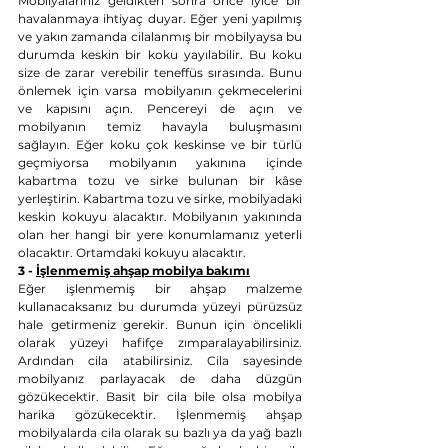
Mobilyalarınız geldikten sonra önce iyice bir 
havalanmaya ihtiyaç duyar. Eğer yeni yapılmış 
ve yakın zamanda cilalanmış bir mobilyaysa bu 
durumda keskin bir koku yayılabilir. Bu koku 
size de zarar verebilir teneffüs sırasında. Bunu 
önlemek için varsa mobilyanın çekmecelerini 
ve kapısını açın. Pencereyi de açın ve 
mobilyanın temiz havayla buluşmasını 
sağlayın. Eğer koku çok keskinse ve bir türlü 
geçmiyorsa mobilyanın yakınına içinde 
kabartma tozu ve sirke bulunan bir kâse 
yerleştirin. Kabartma tozu ve sirke, mobilyadaki 
keskin kokuyu alacaktır. Mobilyanın yakınında 
olan her hangi bir yere konumlamanız yeterli 
olacaktır. Ortamdaki kokuyu alacaktır.
3 - 
İşlenmemiş ahşap mobilya bakımı
Eğer işlenmemiş bir ahşap malzeme 
kullanacaksanız bu durumda yüzeyi pürüzsüz 
hale getirmeniz gerekir. Bunun için öncelikli 
olarak yüzeyi hafifçe zımparalayabilirsiniz. 
Ardından cila atabilirsiniz. Cila sayesinde 
mobilyanız parlayacak de daha düzgün 
gözükecektir. Basit bir cila bile olsa mobilya 
harika gözükecektir. İşlenmemiş ahşap 
mobilyalarda cila olarak su bazlı ya da yağ bazlı 