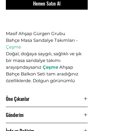
Hemen Satın Al
Masif Ahşap Gürgen Grubu
Bahçe Masa Sandalye Takımları -
Çeşme
Doğal, doğaya saygılı, sağlıklı ve şık
bir masa sandalye takımı
arayışındaysanız
Çeşme
Ahşap
Bahçe Balkon Seti tam aradığınız
özelliklerde. Dolgun görünümlü
kavisli sandalyeleri, dolgun
görünümlü kavisli masası ile
Öne Çıkanlar
tamamlanmıştır. Bulunduğu her
mekanda göz doldurucu bir etkisi
Masa Ebat Seçenekleri:
60x60,
olan bu setimiz aynı zamanda
Gönderim
60x80, 70x70, 80x80
Ahşap Renk
kullanışlı ve uzun ömürlüdür.
Seçenekleri:
Açık Ceviz, Beyaz
Siparişlerinizin gönderimi genel
Kendinden minderli yapısı ile rahat
Malzeme:
Gürgen - Masif Ahşap