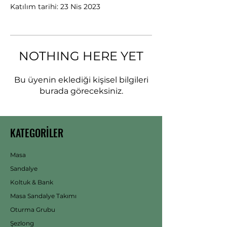
Katılım tarihi: 23 Nis 2023
NOTHING HERE YET
Bu üyenin eklediği kişisel bilgileri
burada göreceksiniz.
KATEGORİLER
Masa
Sandalye
Koltuk & Bank
Masa Sandalye Takımı
Oturma Grubu
Şezlong