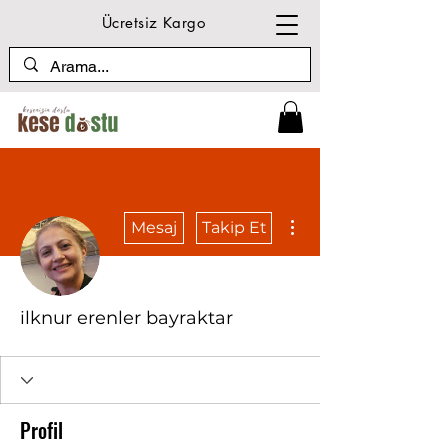
Ücretsiz Kargo
Diğer Eylemler
Mesaj
Takip Et
ilknur erenler bayraktar
Profil